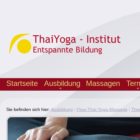
Startseite
Ausbildung
Massagen
Ter
Sie befinden sich hier:
Ausbildung
:
Flow-Thai-Yoga-Massage
:
Ther