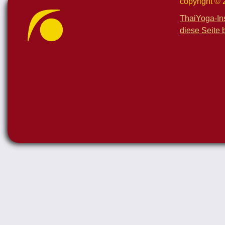
copyright ©
ThaiYoga-In
diese Seite