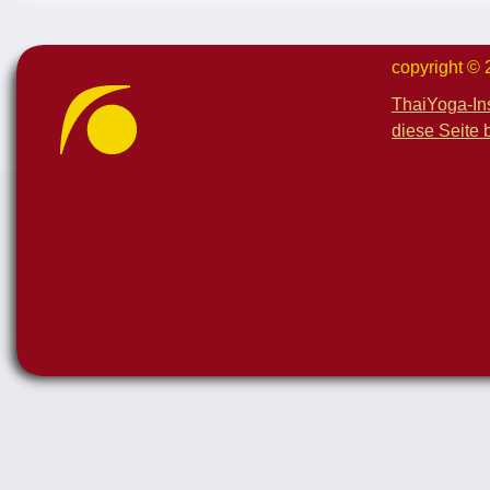
copyright ©
ThaiYoga-In
diese Seite