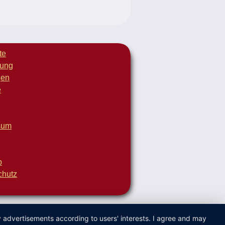
te
dung
gen
e
sum
p
chutz
ay advertisements according to users' interests. I agree and may