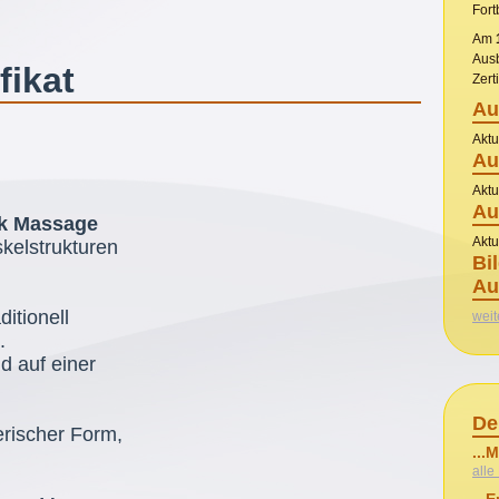
Fort
Am
Aus
fikat
Zerti
Au
Aktu
Au
Aktu
Au
rk Massage
Aktu
skelstrukturen
Bi
Au
itionell
weit
.
d auf einer
De
zerischer Form,
...
alle