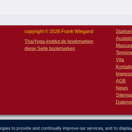
copyright © 2026 Frank Wiegand
Startsei
Ausbil
ThaiYoga-Institut.de bookmarken
Massa
diese Seite bookmarken
Termin
Vita
Kontakt
Impres
AGB
News
Sitema
Datens
logies to provide and continually improve our services, and to displ