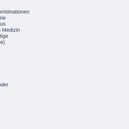
ombinationen
rie
aus
n Medizin
tige
e)
oder