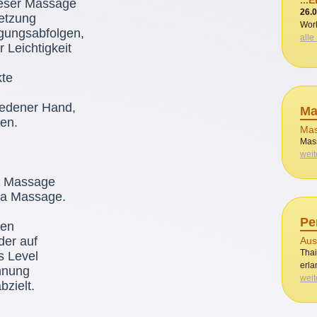
...E
ieser Massage
26.
etzung
Wor
gungsabfolgen,
alle
r Leichtigkeit
kte
iedener Hand,
Ma
en.
Mas
Mass
weit
i Massage
ga Massage.
Pe
den
der auf
Aus
Thai
s Level
erla
annung
weit
zielt.