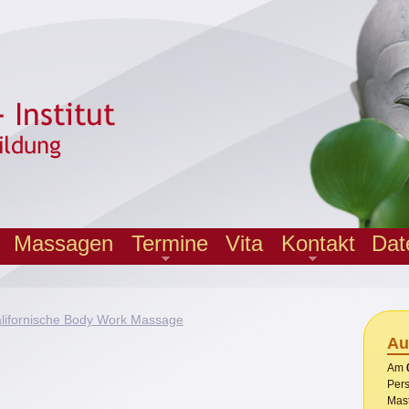
Massagen
Termine
Vita
Kontakt
Dat
lifornische Body Work Massage
Au
Am
Pers
Mast