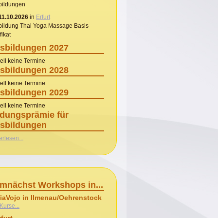
bildungen
11.10.2026
in
Erfurt
bildung Thai Yoga Massage Basis
fikat
sbildungen 2027
ell keine Termine
sbildungen 2028
ell keine Termine
sbildungen 2029
ell keine Termine
ldungsprämie für
sbildungen
erlesen...
mnächst Workshops in...
MiaVojo in Ilmenau/Oehrenstock
 Kurse...