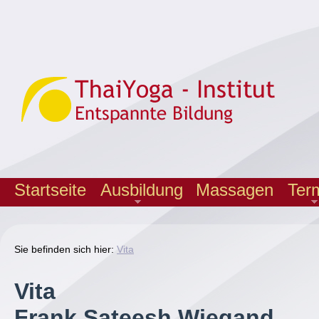
Startseite
Ausbildung
Massagen
Ter
Sie befinden sich hier:
Vita
Vita
Frank Sateesh Wiegand